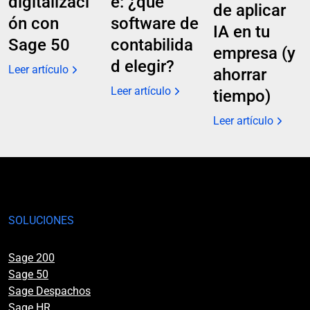
digitalizaci
e: ¿qué
de aplicar
ón con
software de
IA en tu
Sage 50
contabilida
empresa (y
d elegir?
Leer artículo
ahorrar
Leer artículo
tiempo)
Leer artículo
SOLUCIONES
Sage 200
Sage 50
Sage Despachos
Sage HR