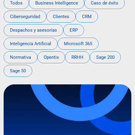
Todos
Business Intelligence
Caso de éxito
Ciberseguridad
Clientes
CRM
Despachos y asesorías
ERP
Inteligencia Artificial
Microsoft 365
Normativa
Opentix
RRHH
Sage 200
Sage 50