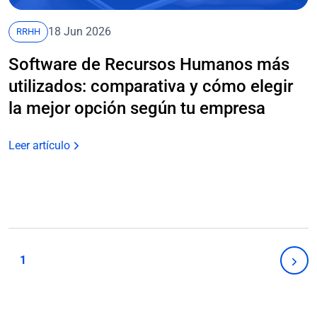
18 Jun 2026
RRHH
Software de Recursos Humanos más
utilizados: comparativa y cómo elegir
la mejor opción según tu empresa
Leer artículo
Navegación
de
1
Sigu
página
pági