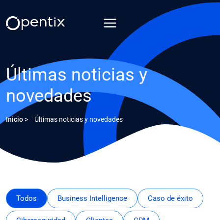
Saltar
al
contenido
Últimas noticias y
novedades
Inicio
>
Últimas noticias y novedades
Todos
Business Intelligence
Caso de éxito