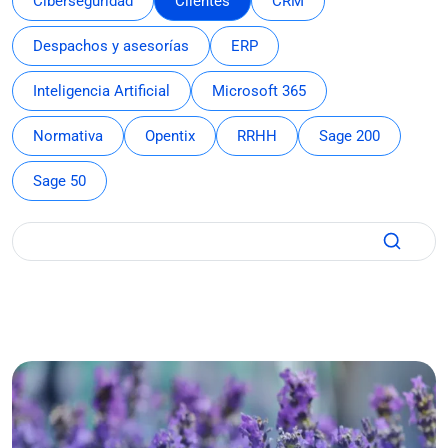
Ciberseguridad
Clientes
CRM
Despachos y asesorías
ERP
Inteligencia Artificial
Microsoft 365
Normativa
Opentix
RRHH
Sage 200
Sage 50