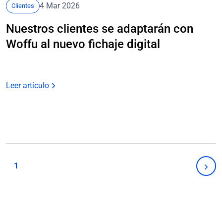
4 Mar 2026
Clientes
Nuestros clientes se adaptarán con
Woffu al nuevo fichaje digital
Leer artículo
Navegación
de
1
Sigu
página
pági