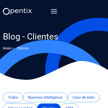
Saltar
al
contenido
Blog - Clientes
Inicio
>
Clientes
Todos
Business Intelligence
Caso de éxito