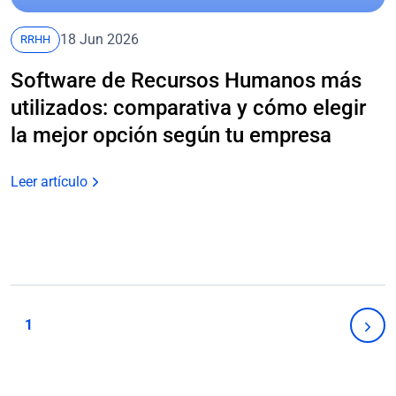
18 Jun 2026
RRHH
Software de Recursos Humanos más
utilizados: comparativa y cómo elegir
la mejor opción según tu empresa
Leer artículo
Navegación
de
1
Sigu
página
pági