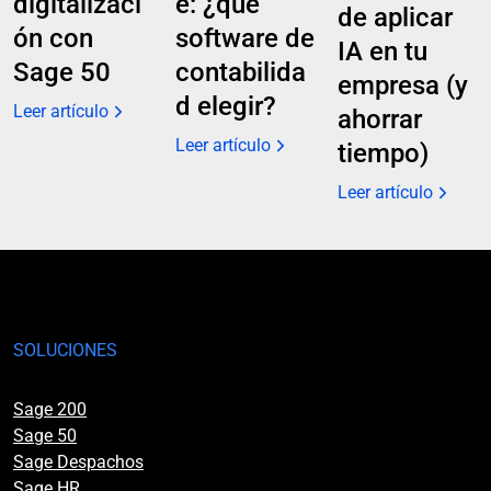
digitalizaci
e: ¿qué
de aplicar
ón con
software de
IA en tu
Sage 50
contabilida
empresa (y
d elegir?
Leer artículo
ahorrar
Leer artículo
tiempo)
Leer artículo
SOLUCIONES
Sage 200
Sage 50
Sage Despachos
Sage HR