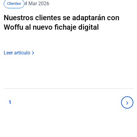
4 Mar 2026
Clientes
Nuestros clientes se adaptarán con
Woffu al nuevo fichaje digital
Leer artículo
Navegación
de
1
Sigu
página
pági