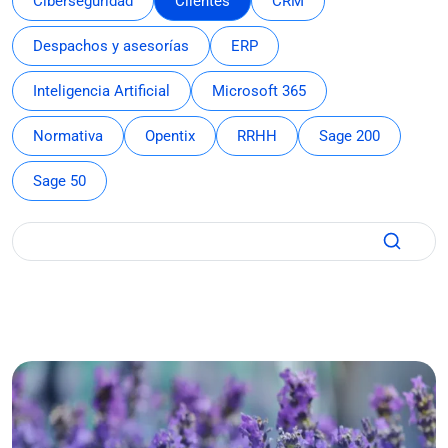
Ciberseguridad
Clientes
CRM
Despachos y asesorías
ERP
Inteligencia Artificial
Microsoft 365
Normativa
Opentix
RRHH
Sage 200
Sage 50