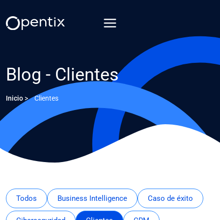
Saltar
al
contenido
Blog - Clientes
Inicio
>
Clientes
Todos
Business Intelligence
Caso de éxito