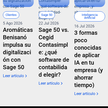
Clientes
Sage 50
Inteligencia
Artificial
5 Ago 2026
22 Jul 2026
16 Jul 2026
Aromáticas
Sage 50 vs.
3 formas
Benisanó
Cegid
poco
impulsa su
Contasimpl
conocidas
digitalizaci
e: ¿qué
de aplicar
ón con
software de
IA en tu
Sage 50
contabilida
empresa (y
d elegir?
Leer artículo
ahorrar
Leer artículo
tiempo)
Leer artículo