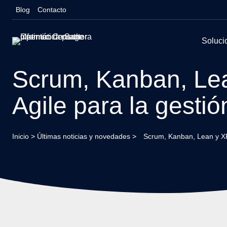
Saltar
Blog
Contacto
al
contenido
Soluci
Scrum, Kanban, Lea
Agile para la gesti
Inicio
>
Últimas noticias y novedades
>
Scrum, Kanban, Lean y XP: