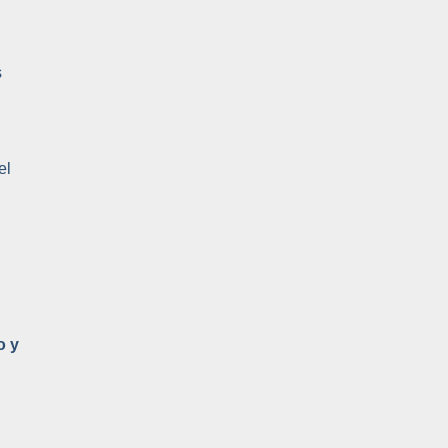
s
el
o y