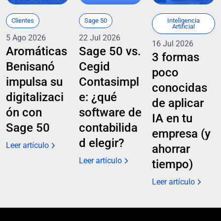
Clientes
Sage 50
Inteligencia
Artificial
5 Ago 2026
22 Jul 2026
16 Jul 2026
Aromáticas
Sage 50 vs.
3 formas
Benisanó
Cegid
poco
impulsa su
Contasimpl
conocidas
digitalizaci
e: ¿qué
de aplicar
ón con
software de
IA en tu
Sage 50
contabilida
empresa (y
d elegir?
Leer artículo
ahorrar
Leer artículo
tiempo)
Leer artículo