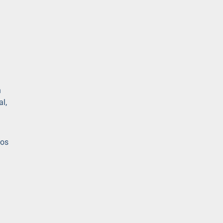
n
al,
los