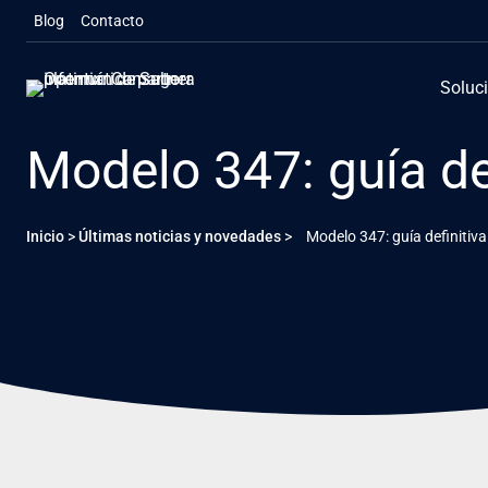
Saltar
Blog
Contacto
al
contenido
Soluc
Modelo 347: guía d
Inicio
>
Últimas noticias y novedades
>
Modelo 347: guía definiti