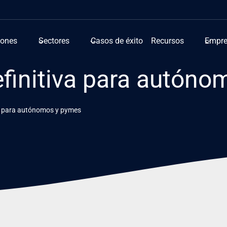
iones
Sectores
Casos de éxito
Recursos
Empr
efinitiva para autón
va para autónomos y pymes