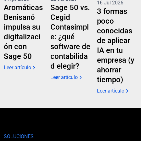
16 Jul 2026
Aromáticas
Sage 50 vs.
3 formas
Benisanó
Cegid
poco
impulsa su
Contasimpl
conocidas
digitalizaci
e: ¿qué
de aplicar
ón con
software de
IA en tu
Sage 50
contabilida
empresa (y
d elegir?
Leer artículo
ahorrar
Leer artículo
tiempo)
Leer artículo
SOLUCIONES