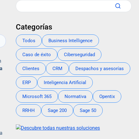
Categorías
Todos
Business Intelligence
Caso de éxito
Ciberseguridad
n
ha
Clientes
CRM
Despachos y asesorías
ERP
Inteligencia Artificial
Microsoft 365
Normativa
Opentix
RRHH
Sage 200
Sage 50
ía