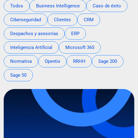
Todos
Business Intelligence
Caso de éxito
Ciberseguridad
Clientes
CRM
Despachos y asesorías
ERP
Inteligencia Artificial
Microsoft 365
Normativa
Opentix
RRHH
Sage 200
Sage 50