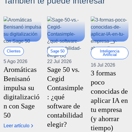
También te puede interesar
Clientes
Sage 50
Inteligencia
Artificial
5 Ago 2026
22 Jul 2026
16 Jul 2026
Aromáticas
Sage 50 vs.
3 formas
Benisanó
Cegid
poco
impulsa su
Contasimple
conocidas de
digitalizació
: ¿qué
aplicar IA en
n con Sage
software de
tu empresa
50
contabilidad
(y ahorrar
elegir?
Leer artículo
tiempo)