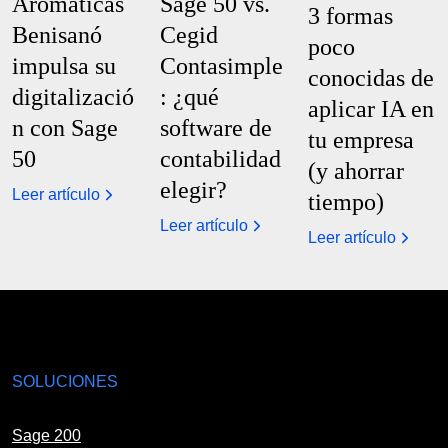
Aromáticas
Sage 50 vs.
3 formas
Benisanó
Cegid
poco
impulsa su
Contasimple
conocidas de
digitalizació
: ¿qué
aplicar IA en
n con Sage
software de
tu empresa
50
contabilidad
(y ahorrar
elegir?
Leer artículo
tiempo)
Leer artículo
Leer artículo
SOLUCIONES
Sage 200