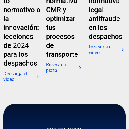
to
normativa
normativa
normativo a
CMR y
legal
la
optimizar
antifraude
innovación:
tus
en los
lecciones
procesos
despachos
de 2024
de
Descarga el
video
para los
transporte
despachos
Reserva tu
plaza
Descarga el
video