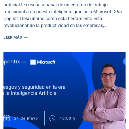
artificial te enseña a pasar de un entorno de trabajo
tradicional a un puesto inteligente gracias a Microsoft 365
Copilot. Descubrirás cómo esta herramienta está
revolucionando la productividad en las empresas,…
DEL
LEER MÁS
TRABAJO
TRADICIONAL
AL
PUESTO
INTELIGENTE:
EL
SALTO
CON
COPILOT