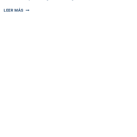
MEJORA
LEER MÁS
LA
PRODUCTIVIDAD
DE
TU
EQUIPO
Y
EL
TRABAJO
COLABORATIVO