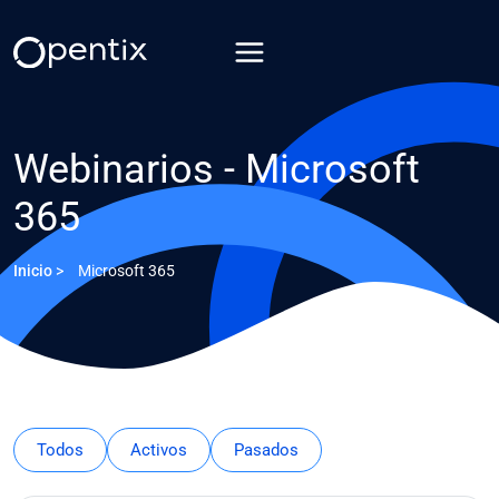
Saltar
al
contenido
Webinarios - Microsoft
365
Inicio
>
Microsoft 365
Todos
Activos
Pasados