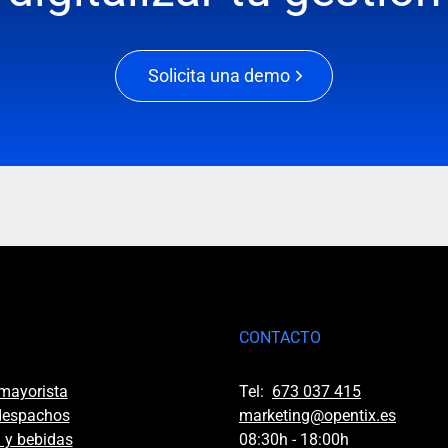
Solicita una demo
CONTACTO
 mayorista
Tel:
673 037 415
 despachos
marketing@opentix.es
 y bebidas
08:30h - 18:00h