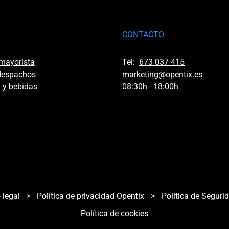
CONTACTO
 mayorista
Tel:
673 037 415
 despachos
marketing@opentix.es
 y bebidas
08:30h - 18:00h
 legal
>
Política de privacidad Opentix
>
Política de Seguri
Política de cookies