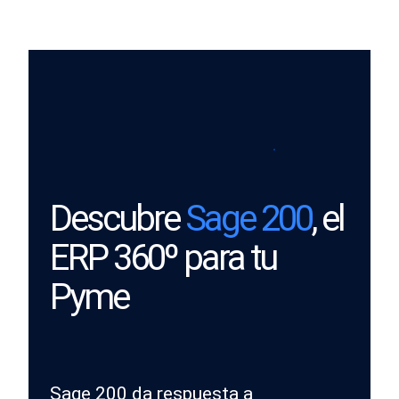
Saltar
al
contenido
Descubre
Sage 200
, el
ERP 360º para tu
Pyme
Sage 200 da respuesta a